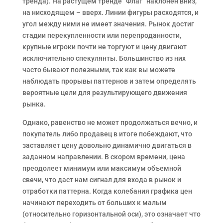
тренда). На растущем тренде “Флаг” наклонен вниз,
на нисходящем – вверх. Линии фигуры расходятся, и
угол между ними не имеет значения. Рынок достиг
стадии перекупленности или перепроданности,
крупные игроки почти не торгуют и цену двигают
исключительно спекулянты. Большинство из них
часто бывают полезными, так как вы можете
наблюдать прорывы паттернов и затем определять
вероятные цели для результирующего движения
рынка.
Однако, равенство не может продолжаться вечно, и
покупатель либо продавец в итоге побеждают, что
заставляет цену довольно динамично двигаться в
заданном направлении. В скором времени, цена
преодолеет минимум или максимум объемной
свечи, что даст нам сигнал для входа в рынок и
отработки паттерна. Когда колебания графика цен
начинают переходить от больших к малым
(относительно горизонтальной оси), это означает что