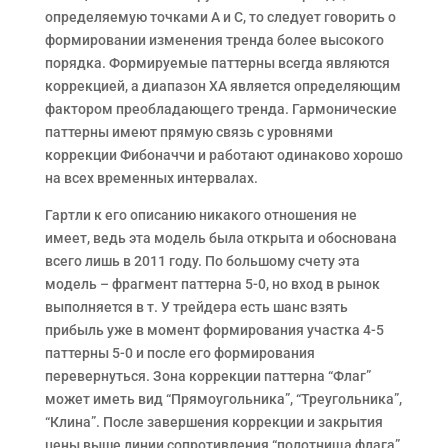
определяемую точками A и C, то следует говорить о
формировании изменения тренда более высокого
порядка. Формируемые паттерны всегда являются
коррекцией, а диапазон XA является определяющим
фактором преобладающего тренда. Гармонические
паттерны имеют прямую связь с уровнями
коррекции Фибоначчи и работают одинаково хорошо
на всех временных интервалах.
Гартли к его описанию никакого отношения не
имеет, ведь эта модель была открыта и обоснована
всего лишь в 2011 году. По большому счету эта
модель – фрагмент паттерна 5-0, но вход в рынок
выполняется в т. У трейдера есть шанс взять
прибыль уже в момент формирования участка 4-5
паттерны 5-0 и после его формирования
перевернуться. Зона коррекции паттерна “Флаг”
может иметь вид “Прямоугольника”, “Треугольника”,
“Клина”. После завершения коррекции и закрытия
цены выше линии сопротивления “полотнища флага”