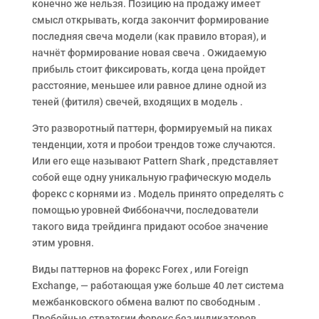
конечно же нельзя. Позицию на продажу имеет
смысл открывать, когда закончит формирование
последняя свеча модели (как правило вторая), и
начнёт формирование новая свеча . Ожидаемую
прибыль стоит фиксировать, когда цена пройдет
расстояние, меньшее или равное длине одной из
теней (фитиля) свечей, входящих в модель .
Это разворотный паттерн, формируемый на пиках
тенденции, хотя и пробои трендов тоже случаются.
Или его еще называют Pattern Shark , представляет
собой еще одну уникальную графическую модель
форекс с корнями из . Модель принято определять с
помощью уровней Фиббоначчи, последователи
такого вида трейдинга придают особое значение
этим уровня.
Виды паттернов на форекс Forex , или Foreign
Exchange, — работающая уже больше 40 лет система
межбанковского обмена валют по свободным .
Пробойные стратегии форекс без индикаторов