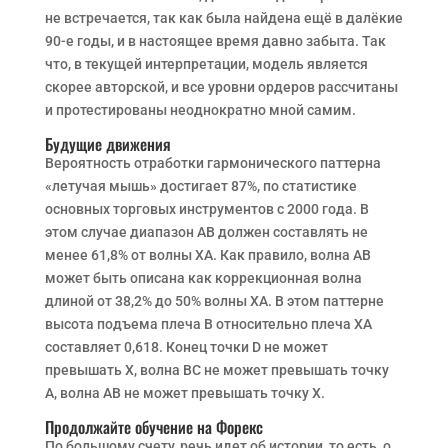
не встречается, так как была найдена ещё в далёкие
90-е годы, и в настоящее время давно забыта. Так
что, в текущей интерпретации, модель является
скорее авторской, и все уровни ордеров рассчитаны
и протестированы неоднократно мной самим.
Будущие движения
Вероятность отработки гармонического паттерна
«летучая мышь» достигает 87%, по статистике
основных торговых инструментов с 2000 года. В
этом случае диапазон AB должен составлять не
менее 61,8% от волны XA. Как правило, волна AB
может быть описана как коррекционная волна
длиной от 38,2% до 50% волны XA. В этом паттерне
высота подъема плеча B относительно плеча XA
составляет 0,618. Конец точки D не может
превышать X, волна BC не может превышать точку
A, волна AB не может превышать точку X.
Продолжайте обучение на Форекс
По большому счету, речь идет об истории, то есть, о