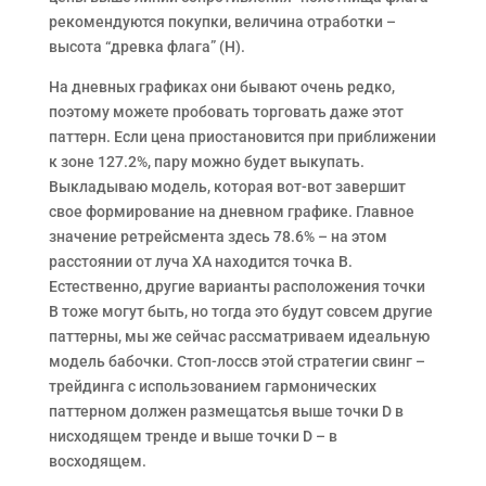
рекомендуются покупки, величина отработки –
высота “древка флага” (Н).
На дневных графиках они бывают очень редко,
поэтому можете пробовать торговать даже этот
паттерн. Если цена приостановится при приближении
к зоне 127.2%, пару можно будет выкупать.
Выкладываю модель, которая вот-вот завершит
свое формирование на дневном графике. Главное
значение ретрейсмента здесь 78.6% – на этом
расстоянии от луча XA находится точка B.
Естественно, другие варианты расположения точки
B тоже могут быть, но тогда это будут совсем другие
паттерны, мы же сейчас рассматриваем идеальную
модель бабочки. Стоп-лоссв этой стратегии свинг –
трейдинга с использованием гармонических
паттерном должен размещатсья выше точки D в
нисходящем тренде и выше точки D – в
восходящем.