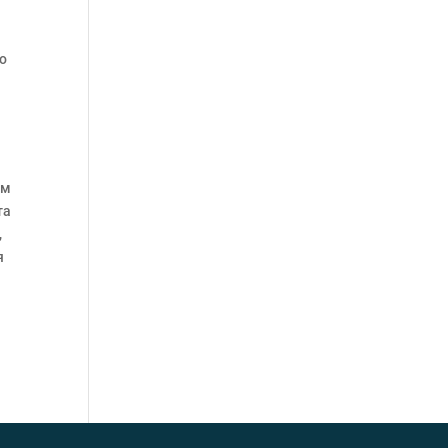
о
ом
та
,
я