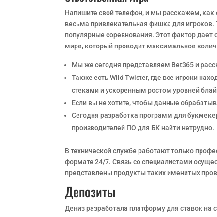
Напишите свой телефон, и мы расскажем, как
весьма привлекательная фишка для игроков. 
популярные соревнования. Этот фактор дает
мире, который проводит максимальное колич
Мы же сегодня представляем Bet365 и рас
Также есть Wild Twister, где все игроки нах
стеками и ускоренным ростом уровней блай
Если вы не хотите, чтобы данные обрабатыв
Сегодня разработка программ для букмекер
производителей ПО для БК найти нетрудно.
В технической службе работают только профе
формате 24/7. Связь со специалистами осущес
представлены продукты таких именитых провай
Депозиты
Дениз разработала платформу для ставок на с