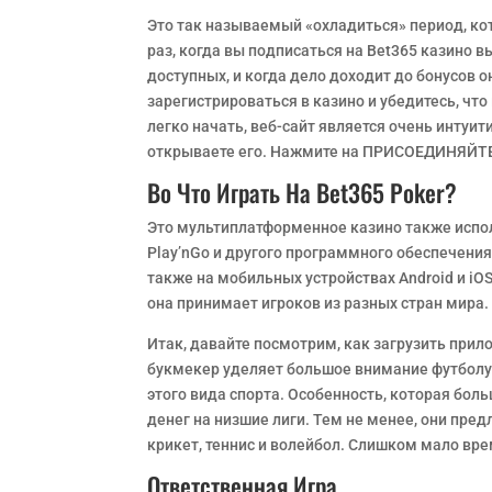
Это так называемый «охладиться» период, ко
раз, когда вы подписаться на Bet365 казино 
доступных, и когда дело доходит до бонусов о
зарегистрироваться в казино и убедитесь, чт
легко начать, веб-сайт является очень интуити
открываете его. Нажмите на ПРИСОЕДИНЯЙТЕС
Во Что Играть На Bet365 Poker?
Это мультиплатформенное казино также использ
Play’nGo и другого программного обеспечения
также на мобильных устройствах Android и iO
она принимает игроков из разных стран мира.
Итак, давайте посмотрим, как загрузить при
букмекер уделяет большое внимание футболу
этого вида спорта. Особенность, которая бо
денег на низшие лиги. Тем не менее, они пред
крикет, теннис и волейбол. Слишком мало вре
Ответственная Игра