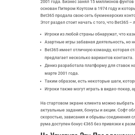
2001 года. Бизнес занял 15 миллионов фунтов
основан Питером Коутсом в 1974 году и котор
Bet365 продала свою сеть букмекерских конто
Этот раздел стоит начать с того, что Bet365 
Игроки из любой страны обнаружат, что каз
Азартные игры забавная деятельность, но 
Bet365 имеет отличную команду, которая ст
предлагает несколько вариантов контакта.
Дениз разработала платформу для ставок на
марте 2001 года.
Таким образом, есть некоторые шаги, котор
Игроки также могут играть в видео-покер, а
На стартовом экране клиента можно выбрать в
актуальные задания, бонусы и акции. Софт о
скоростью, зависания и обрывы соединения с
рума доступен бонус €365 без привязки к раз