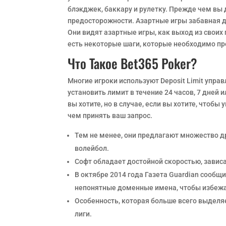
блэкджек, баккару и рулетку. Прежде чем вы
предосторожности. Азартные игры забавная д
Они видят азартные игры, как выход из своих
есть некоторые шаги, которые необходимо пре
Что Такое Bet365 Poker?
Многие игроки используют Deposit Limit упра
установить лимит в течение 24 часов, 7 дней
вы хотите, но в случае, если вы хотите, чтобы
чем принять ваш запрос.
Тем не менее, они предлагают множество дру
волейбол.
Софт обладает достойной скоростью, завис
В октябре 2014 года Газета Guardian сообщ
непонятные доменные имена, чтобы избежат
Особенность, которая больше всего выделя
лиги.