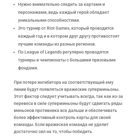
Нужно внимательно следить за картами и
персонажами, ведь каждый герой обладает
уникальными способностями.
Это турнир от Riot Games, который проводится
каждый год и в котором друг другу противостоят
лучшие команды из разных регионов.
По League of Legends регулярно проводятся
турниры и чемпионаты с большими призовыми
фондами.
При потере ингибитора на соответствующей ему
линии будут появляться вражеские суперминьоны.
Этот фактор следует учитывать всегда, так как из-за
перевеса в силе суперминьоны будут сдвигать ряды
миньонов противника все дальше и обеспечивать
более эффективный контроль карты для своей
команды. Если вражеская команда не уделит
достаточно сил на то, чтобы победить