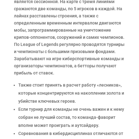
является сессионной. На карте с тремя линиями
сражаются две команды, по 5 игроков в каждой. На
лайнах расставлены строения, а также с
определенным временным интервалом двигаются
мобы, запрограммированные на уничтожение
крипов-оппонентов, сооружений и самих чемпионов.
По League of Legends регулярно проводятся турниры
и чемпионаты с большими призовыми фондами.
Зарабатывают на игре киберспортивные команды и
организаторы чемпионатов, а бетторы получают
прибыль от ставок.
Также стоит принять в расчет работу «лесников»,
которые концентрируются на накоплении золота и
убийстве ключевых героев.
Если турнир для команды не очень важен и к нему
собран не лучший состав, то команда-фаворит
вполне может проиграть и аутсайдеру.
Соревнования в кибердисциплинах отличаются от