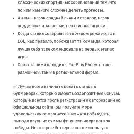
классических спортивных соревнований тем, что
по ним намного сложнее делать прогнозы.
А еще – игрок средней линии и стрелок, игрок
поддержки и запасные, неактивные игроки.
Когда ставка совершается в живом режиме, то в
LOL, как правило, побеждает та команда, которая
лучше себя зарекомендовала на первых этапах
игры.
Сразу за ними находится FunPlus Phoenix, как в
разменной, так и в региональной форме.
✅ Лучше всего начинать делать ставки в
букмекерах, которые имеют бездепозитные бонусы,
которые даются после регистрации и авторизации на
официальном сайте. Вы получите море
удовольствия от процесса и можете побеждать,
выводя крупные суммы финансовых средств за
победы. Некоторые беттеры ловко используют