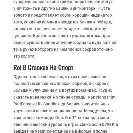
суперминьонов, то они также теоретически могут
уничтожить и другие башни и ингибиторы. Пусть
золото и представляет собой хороший индикатор
того, какая из команд находится ближе к победе,
однако оно не позволяет увидеть всю картину
целиком. Количество золота у каждой команды
имеет существенное значение, однако куда важнее
то, в руках которого из чемпионов сосредоточено
это золото.
Roi В Ставках На Спорт
Однако также возможно, что их проигрыши не
полностью связаны с плохой формой, а скорее с
большим улучшением в других командах. Трудно
сказать наверняка, но такие отряды, как Nongshim
RedForce и Liiv Sandbox, добились значительных
улучшений по всем направлениям. Между тем, уже
известные команды Gen. G и T1 сохранили свой
обычный высокий уровень игры. Даже если DWG Kia
выйдет на чемпионат мира не в форме, вполне