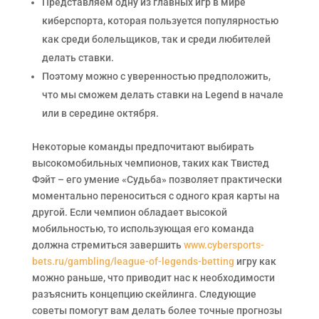
Представляем одну из главных игр в мире
киберспорта, которая пользуется популярностью
как среди болельщиков, так и среди любителей
делать ставки.
Поэтому можно с уверенностью предположить,
что мы сможем делать ставки на Legend в начале
или в середине октября.
Некоторые команды предпочитают выбирать
высокомобильных чемпионов, таких как Твистед
Фэйт – его умение «Судьба» позволяет практически
моментально переноситься с одного края карты на
другой. Если чемпион обладает высокой
мобильностью, то использующая его команда
должна стремиться завершить
www.cybersports-
bets.ru/gambling/league-of-legends-betting
игру как
можно раньше, что приводит нас к необходимости
разъяснить концепцию скейлинга. Следующие
советы помогут вам делать более точные прогнозы